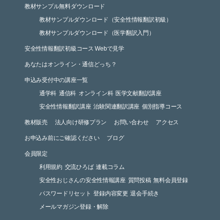
教材サンプル無料ダウンロード
教材サンプルダウンロード（安全性情報翻訳初級）
教材サンプルダウンロード（医学翻訳入門）
安全性情報翻訳初級コース Webで見学
あなたはオンライン・通信どっち？
申込み受付中の講座一覧
通学科
通信科
オンライン科
医学文献翻訳講座
安全性情報翻訳講座
治験関連翻訳講座
個別指導コース
教材販売
法人向け研修プラン
お問い合わせ
アクセス
お申込み前にご確認ください
ブログ
会員限定
利用規約
交流ひろば
連載コラム
安全性おじさんの安全性情報講座
質問投稿
無料会員登録
パスワードリセット
登録内容変更
退会手続き
メールマガジン登録・解除