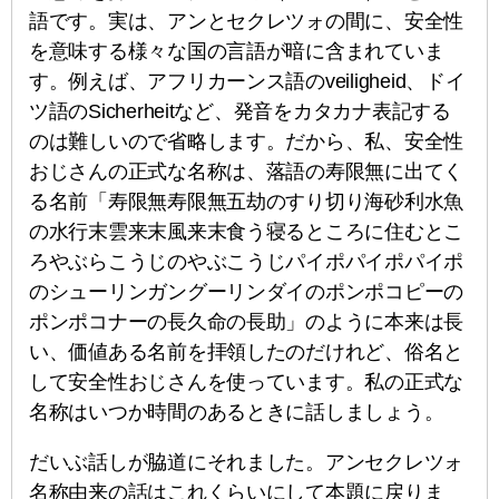
語です。実は、アンとセクレツォの間に、安全性
を意味する様々な国の言語が暗に含まれていま
す。例えば、アフリカーンス語のveiligheid、ドイ
ツ語のSicherheitなど、発音をカタカナ表記する
のは難しいので省略します。だから、私、安全性
おじさんの正式な名称は、落語の寿限無に出てく
る名前「寿限無寿限無五劫のすり切り海砂利水魚
の水行末雲来末風来末食う寝るところに住むとこ
ろやぶらこうじのやぶこうじパイポパイポパイポ
のシューリンガングーリンダイのポンポコピーの
ポンポコナーの長久命の長助」のように本来は長
い、価値ある名前を拝領したのだけれど、俗名と
して安全性おじさんを使っています。私の正式な
名称はいつか時間のあるときに話しましょう。
だいぶ話しが脇道にそれました。アンセクレツォ
名称由来の話はこれくらいにして本題に戻りま