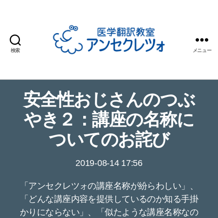
検索
メニュー
医
学
翻
安全性おじさんのつぶ
訳
教
やき２：講座の名称に
室
ア
ついてのお詫び
ン
セ
2019-08-14 17:56
ク
レ
「アンセクレツォの講座名称が紛らわしい」、
ツ
ォ
「どんな講座内容を提供しているのか知る手掛
かりにならない」、「似たような講座名称なの