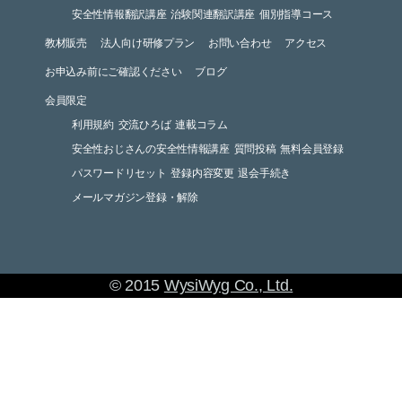
安全性情報翻訳講座
治験関連翻訳講座
個別指導コース
教材販売
法人向け研修プラン
お問い合わせ
アクセス
お申込み前にご確認ください
ブログ
会員限定
利用規約
交流ひろば
連載コラム
安全性おじさんの安全性情報講座
質問投稿
無料会員登録
パスワードリセット
登録内容変更
退会手続き
メールマガジン登録・解除
© 2015
WysiWyg Co., Ltd.