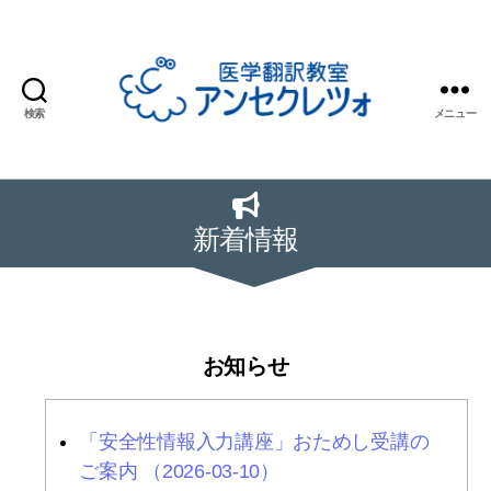
検索
メニュー
医
学
翻
訳
新着情報
教
室
ア
ン
セ
お知らせ
ク
レ
ツ
「安全性情報入力講座」おためし受講の
ォ
ご案内 （2026-03-10）