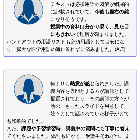
テキストは必須用語や図解が網羅的
に記載されていて、
今後も座右の銘
になりそうです。
授業中の資料は分かり易く、見た目
にもきれい
で理解が深まりました。
ハンドアウトの用語リストも必須用語として目安にな
り、膨大な医学用語の海に溺れずに済みました。(A.T)
何よりも
熱意が感じられ
ました。講
義内容を専門とする方が講師として
配置されており、その講師の方々が
熱のこもったスライドを用意して、
嬉々として話されていた様子がとて
も印象的でした。
また、
課題や予習学習時、講義中の質問にも丁寧に答え
てくださいました。添削も細かく、受講生それぞれ、ま