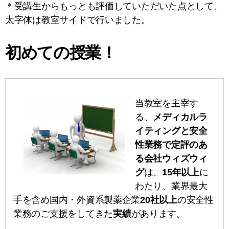
＊受講生からもっとも評価していただいた点として、
太字体は教室サイドで行いました。
初めての授業！
当教室を主宰す
る、
メディカルラ
イティングと安全
性業務で定評のあ
る会社ウィズウィ
グ
は、
15年以上
に
わたり、業界最大
手を含め国内・外資系製薬企業
20社以上
の安全性
業務のご支援をしてきた
実績
があります。