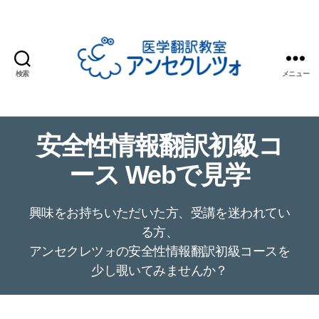
検索
メニュー
医
学
翻
安全性情報翻訳初級コ
訳
教
ース Webで見学
室
ア
ン
興味をお持ちいただいた方、受講を迷われてい
セ
る方、
ク
アンセクレツォの安全性情報翻訳初級コースを
レ
少し覗いてみませんか？
ツ
ォ