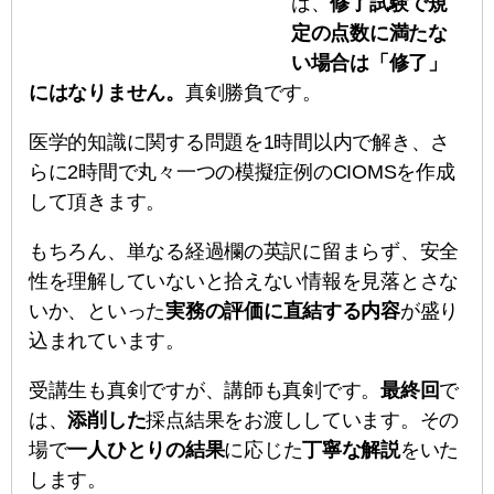
は、
修了試験で規
定の点数に満たな
い場合は「修了」
にはなりません。
真剣勝負です。
医学的知識に関する問題を1時間以内で解き、さ
らに2時間で丸々一つの模擬症例のCIOMSを作成
して頂きます。
もちろん、単なる経過欄の英訳に留まらず、安全
性を理解していないと拾えない情報を見落とさな
いか、といった
実務の評価に直結する内容
が盛り
込まれています。
受講生も真剣ですが、講師も真剣です。
最終回
で
は、
添削した
採点結果をお渡ししています。その
場で
一人ひとりの結果
に応じた
丁寧な解説
をいた
します。