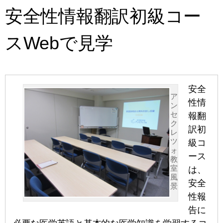
安全性情報翻訳初級コー
スWebで見学
安全
ア
性情
ン
セ
報翻
ク
訳初
レ
ツ
級コ
ォ
ース
教
室
は、
風
安全
景
性報
告に