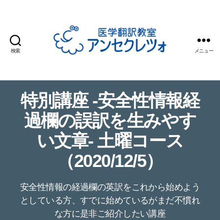
検索
メニュー
医
学
翻
特別講座 -安全性情報経
訳
教
過欄の誤訳を生みやす
室
ア
い文章- 土曜コース
ン
（2020/12/5）
セ
ク
レ
安全性情報の経過欄の英訳をこれから始めよう
ツ
ォ
としている方、すでに始めているがまだ不慣れ
な方に是非ご紹介したい講座