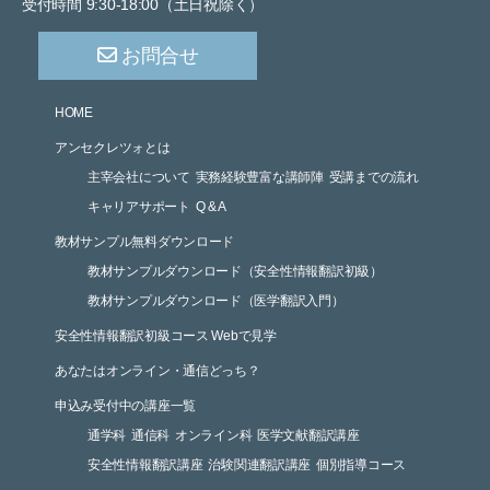
受付時間 9:30-18:00（土日祝除く）
お問合せ
HOME
アンセクレツォとは
主宰会社について
実務経験豊富な講師陣
受講までの流れ
キャリアサポート
Q & A
教材サンプル無料ダウンロード
教材サンプルダウンロード（安全性情報翻訳初級）
教材サンプルダウンロード（医学翻訳入門）
安全性情報翻訳初級コース Webで見学
あなたはオンライン・通信どっち？
申込み受付中の講座一覧
通学科
通信科
オンライン科
医学文献翻訳講座
安全性情報翻訳講座
治験関連翻訳講座
個別指導コース