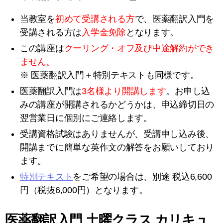
当教室を
初めて受講される方
で、医薬翻訳入門を
受講される方は
入学金免除
となります。
この講座は
クーリング・オフ及び中途解約ができ
ません。
※ 医薬翻訳入門＋特別テキストも同様です。
医薬翻訳入門は
3名様より開講します
。お申し込
みの講座が開講されるかどうかは、申込締切日の
翌営業日に個別にご連絡します。
受講資格試験はありませんが、受講申し込み後、
開講までに簡単な英作文の解答をお願いしており
ます。
特別テキスト
をご希望の場合は、別途 税込6,600
円（税抜6,000円）となります。
医薬翻訳入門 土曜クラス カリキュ