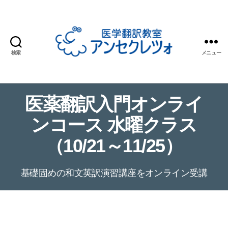
検索
メニュー
医
学
翻
医薬翻訳入門オンライ
訳
教
ンコース 水曜クラス
室
ア
（10/21～11/25）
ン
セ
ク
基礎固めの和文英訳演習講座をオンライン受講
レ
ツ
ォ