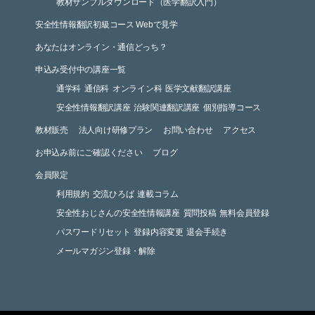
教材サンプルダウンロード（医学翻訳入門）
安全性情報翻訳初級コース Webで見学
あなたはオンライン・通信どっち？
申込み受付中の講座一覧
通学科
通信科
オンライン科
医学文献翻訳講座
安全性情報翻訳講座
治験関連翻訳講座
個別指導コース
教材販売
法人向け研修プラン
お問い合わせ
アクセス
お申込み前にご確認ください
ブログ
会員限定
利用規約
交流ひろば
連載コラム
安全性おじさんの安全性情報講座
質問投稿
無料会員登録
パスワードリセット
登録内容変更
退会手続き
メールマガジン登録・解除