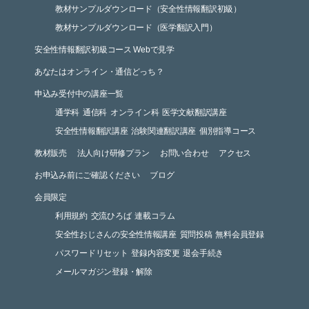
教材サンプルダウンロード（安全性情報翻訳初級）
教材サンプルダウンロード（医学翻訳入門）
安全性情報翻訳初級コース Webで見学
あなたはオンライン・通信どっち？
申込み受付中の講座一覧
通学科
通信科
オンライン科
医学文献翻訳講座
安全性情報翻訳講座
治験関連翻訳講座
個別指導コース
教材販売
法人向け研修プラン
お問い合わせ
アクセス
お申込み前にご確認ください
ブログ
会員限定
利用規約
交流ひろば
連載コラム
安全性おじさんの安全性情報講座
質問投稿
無料会員登録
パスワードリセット
登録内容変更
退会手続き
メールマガジン登録・解除