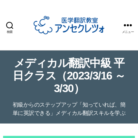
検索
メニュー
医
学
翻
メディカル翻訳中級 平
訳
教
日クラス（2023/3/16 ～
室
ア
3/30）
ン
セ
ク
初級からのステップアップ「知っていれば、簡
レ
単に英訳できる」メディカル翻訳スキルを学ぶ
ツ
ォ