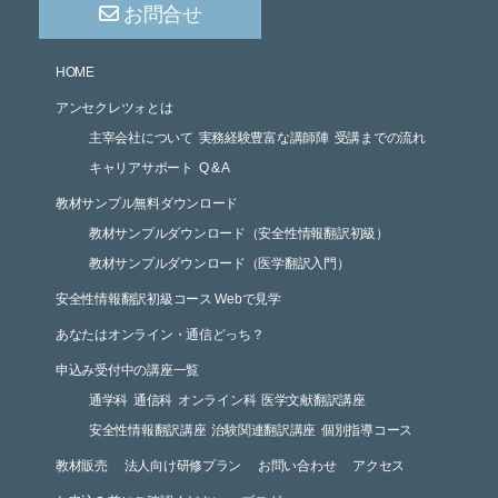
お問合せ
HOME
アンセクレツォとは
主宰会社について
実務経験豊富な講師陣
受講までの流れ
キャリアサポート
Q & A
教材サンプル無料ダウンロード
教材サンプルダウンロード（安全性情報翻訳初級）
教材サンプルダウンロード（医学翻訳入門）
安全性情報翻訳初級コース Webで見学
あなたはオンライン・通信どっち？
申込み受付中の講座一覧
通学科
通信科
オンライン科
医学文献翻訳講座
安全性情報翻訳講座
治験関連翻訳講座
個別指導コース
教材販売
法人向け研修プラン
お問い合わせ
アクセス