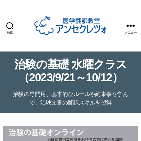
検索
メニュー
医
学
翻
治験の基礎 水曜クラス
訳
教
（2023/9/21～10/12）
室
ア
ン
治験の専門用、基本的なルールや約束事を学ん
セ
で、治験文書の翻訳スキルを習得
ク
レ
ツ
ォ