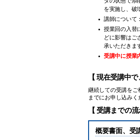
タの状態で添
を実施し、破
講師について
授業回の入替
どに影響はご
承いただきま
受講中に授業
【 現在受講中
継続しての受講をご
までにお申し込みく
【 受講までの流
概要書面、受