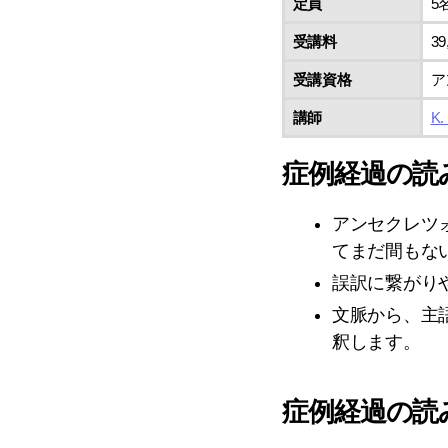
定員
5
受講料
3
受講資格
ア
講師
K.
症例経過の読
アンセクレツ
てまだ間もな
誤訳に繋がり
文脈から、主
釈します。
症例経過の読