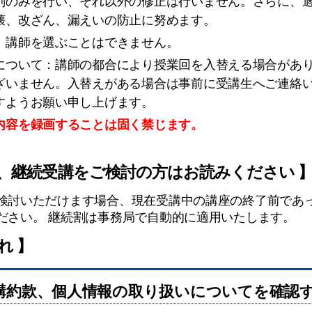
削のみを行い、それ以外の修正は行いません。さらに、
壊、改ざん、漏えいの防止に努めます。
：講師を選ぶことはできません。
について：講師の都合により授業回を入替える場合があ
ざいません。入替えがある場合は事前に受講生へご連絡
すようお願い申し上げます。
内容を
録画することは
固く禁じます。
で、継続受講をご検討の方はお読みください 
検討いただけます場合、現在受講中の講座の終了前であ
ださい。 継続割は事務局で自動的に適用いたします。
れ 】
講約款、個人情報の取り扱いについてを確認