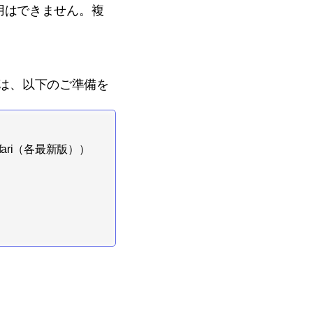
用はできません。複
くには、以下のご準備を
afari（各最新版））