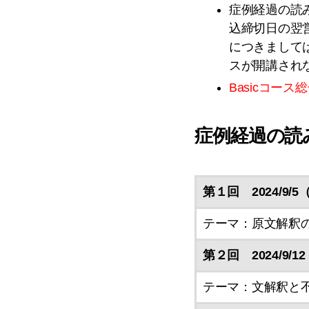
症例経過の読
込締切日の翌
につきまして
スが開講され
Basicコー
症例経過の読
第１回 2024/9/5（
テーマ：原文解釈
第２回 2024/9/12
テーマ：文解釈と