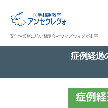
医
安全性業務に強い翻訳会社ウィズウィグが主宰！
学
翻
訳
症例経過の
教
室
ア
ン
セ
ク
レ
ツ
ォ