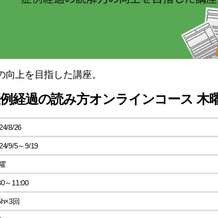
の向上を目指した講座。
 症例経過の読み方オンラインコース 木
24/8/26
24/9/5～9/19
曜
30～11:00
5h×3回