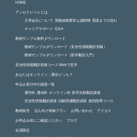
HOME
アンセクレツォとは
主宰会社について
実務経験豊富な講師陣
受講までの流れ
キャリアサポート
Q & A
教材サンプル無料ダウンロード
教材サンプルダウンロード（安全性情報翻訳初級）
教材サンプルダウンロード（医学翻訳入門）
安全性情報翻訳初級コース Webで見学
あなたはオンライン・通信どっち？
申込み受付中の講座一覧
通学科
通信科
オンライン科
医学文献翻訳講座
安全性情報翻訳講座
治験関連翻訳講座
個別指導コース
教材販売
法人向け研修プラン
お問い合わせ
アクセス
お申込み前にご確認ください
ブログ
会員限定