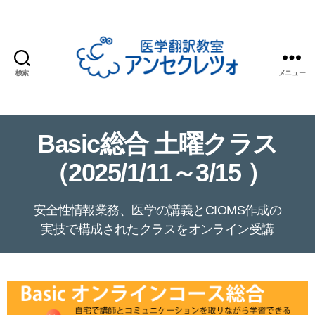
検索
メニュー
医
学
翻
Basic総合 土曜クラス
訳
教
（2025/1/11～3/15 ）
室
ア
ン
安全性情報業務、医学の講義とCIOMS作成の
セ
実技で構成されたクラスをオンライン受講
ク
レ
ツ
ォ