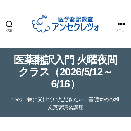
検索
メニュー
医
学
翻
医薬翻訳入門 火曜夜間
訳
教
クラス（2026/5/12～
室
ア
6/16）
ン
セ
ク
いの一番に受けていただきたい、基礎固めの和
レ
文英訳演習講座
ツ
ォ