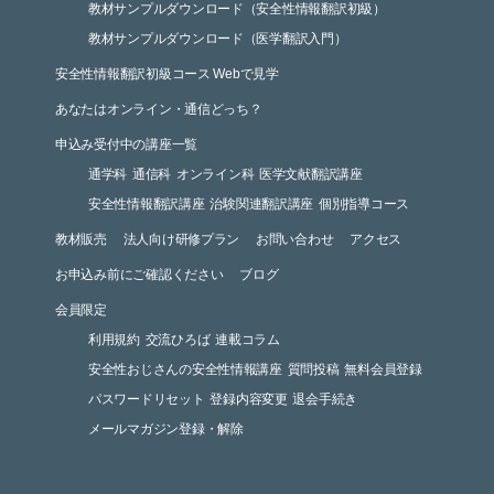
教材サンプルダウンロード（安全性情報翻訳初級）
教材サンプルダウンロード（医学翻訳入門）
安全性情報翻訳初級コース Webで見学
あなたはオンライン・通信どっち？
申込み受付中の講座一覧
通学科
通信科
オンライン科
医学文献翻訳講座
安全性情報翻訳講座
治験関連翻訳講座
個別指導コース
教材販売
法人向け研修プラン
お問い合わせ
アクセス
お申込み前にご確認ください
ブログ
会員限定
利用規約
交流ひろば
連載コラム
安全性おじさんの安全性情報講座
質問投稿
無料会員登録
パスワードリセット
登録内容変更
退会手続き
メールマガジン登録・解除