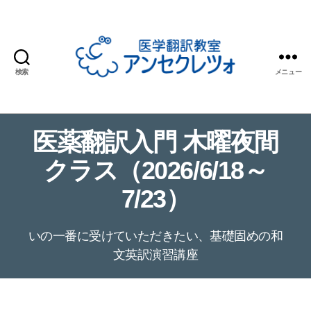
検索
メニュー
医
学
翻
医薬翻訳入門 木曜夜間
訳
教
クラス（2026/6/18～
室
ア
7/23）
ン
セ
ク
いの一番に受けていただきたい、基礎固めの和
レ
文英訳演習講座
ツ
ォ