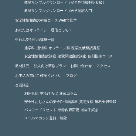
教材サンプルダウンロード（安全性情報翻訳初級）
教材サンプルダウンロード（医学翻訳入門）
安全性情報翻訳初級コース Webで見学
あなたはオンライン・通信どっち？
申込み受付中の講座一覧
通学科
通信科
オンライン科
医学文献翻訳講座
安全性情報翻訳講座
治験関連翻訳講座
個別指導コース
教材販売
法人向け研修プラン
お問い合わせ
アクセス
お申込み前にご確認ください
ブログ
会員限定
利用規約
交流ひろば
連載コラム
安全性おじさんの安全性情報講座
質問投稿
無料会員登録
パスワードリセット
登録内容変更
退会手続き
メールマガジン登録・解除