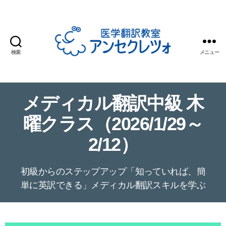
検索
メニュー
医
学
翻
メディカル翻訳中級 木
訳
教
曜クラス（2026/1/29～
室
ア
2/12）
ン
セ
ク
初級からのステップアップ「知っていれば、簡
レ
単に英訳できる」メディカル翻訳スキルを学ぶ
ツ
ォ