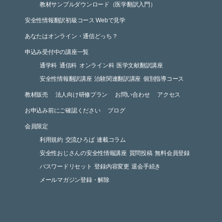
教材サンプルダウンロード（医学翻訳入門）
安全性情報翻訳初級コース Webで見学
あなたはオンライン・通信どっち？
申込み受付中の講座一覧
通学科
通信科
オンライン科
医学文献翻訳講座
安全性情報翻訳講座
治験関連翻訳講座
個別指導コース
教材販売
法人向け研修プラン
お問い合わせ
アクセス
お申込み前にご確認ください
ブログ
会員限定
利用規約
交流ひろば
連載コラム
安全性おじさんの安全性情報講座
質問投稿
無料会員登録
パスワードリセット
登録内容変更
退会手続き
メールマガジン登録・解除