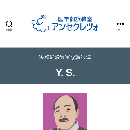
検索
メニュー
医
学
翻
実務経験豊富な講師陣
訳
教
Y. S.
室
ア
ン
セ
ク
レ
ツ
ォ