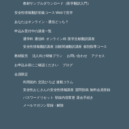
教材サンプルダウンロード（医学翻訳入門）
安全性情報翻訳初級コース Webで見学
あなたはオンライン・通信どっち？
申込み受付中の講座一覧
通学科
通信科
オンライン科
医学文献翻訳講座
安全性情報翻訳講座
治験関連翻訳講座
個別指導コース
教材販売
法人向け研修プラン
お問い合わせ
アクセス
お申込み前にご確認ください
ブログ
会員限定
利用規約
交流ひろば
連載コラム
安全性おじさんの安全性情報講座
質問投稿
無料会員登録
パスワードリセット
登録内容変更
退会手続き
メールマガジン登録・解除