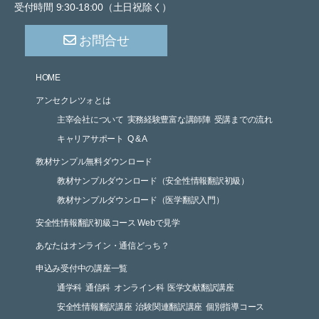
受付時間 9:30-18:00（土日祝除く）
お問合せ
HOME
アンセクレツォとは
主宰会社について
実務経験豊富な講師陣
受講までの流れ
キャリアサポート
Q & A
教材サンプル無料ダウンロード
教材サンプルダウンロード（安全性情報翻訳初級）
教材サンプルダウンロード（医学翻訳入門）
安全性情報翻訳初級コース Webで見学
あなたはオンライン・通信どっち？
申込み受付中の講座一覧
通学科
通信科
オンライン科
医学文献翻訳講座
安全性情報翻訳講座
治験関連翻訳講座
個別指導コース