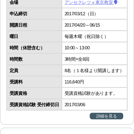
会場
アンセクレツォ東京教室
申込締切
2017/03/12（日）
開講日程
2017/04/20～06/15
曜日
毎週木曜（祝日除く）
時間（休憩含む）
10:00～13:00
時間数
3時間×全8回
定員
8名（１名様より開講します）
受講料
116,640円
受講資格
受講資格試験があります。
受講資格試験 受付締切日
2017/03/06
詳細を見る