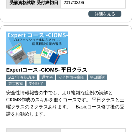
受講資格試験 受付締切日
2017/03/06
詳細を見る
Expertコース -CIOMS- 平日クラス
2017年春期講座
通学科
安全性情報翻訳
平日開講
東京教室
受付終了
安全性情報報告の中でも、より複雑な症例の読解と
CIOMS作成のスキルを磨くコースです。 平日クラスと土
曜クラスの２クラスあります。 Basicコース修了後の受
講をお勧めします。