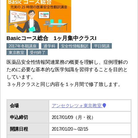
Basicコース総合 1ヶ月集中クラスI
2017年冬期講座
通学科
安全性情報翻訳
平日開講
東京教室
受付終了
医薬品安全性情報関連業務の概要を理解し、症例理解の
ために必要な基本的な医学知識を習得することを目的と
しています。
３ヶ月クラスと同じ内容を１ヶ月間で修了致します。
会場
アンセクレツォ東京教室
申込締切
2017/01/09（月・祝）
開講日程
2017/01/20～02/15