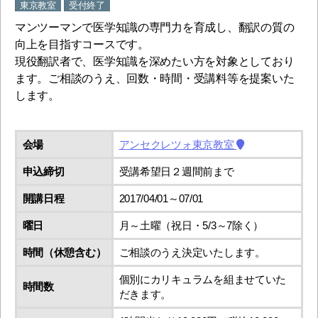
東京教室
受付終了
マンツーマンで医学知識の専門力を育成し、翻訳の質の
向上を目指すコースです。
現役翻訳者で、医学知識を深めたい方を対象としており
ます。ご相談のうえ、回数・時間・受講料等を提案いた
します。
会場
アンセクレツォ東京教室
申込締切
受講希望日２週間前まで
開講日程
2017/04/01～07/01
曜日
月～土曜（祝日・5/3～7除く）
時間（休憩含む）
ご相談のうえ決定いたします。
個別にカリキュラムを組ませていた
時間数
だきます。