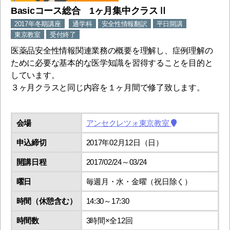
Basicコース総合 1ヶ月集中クラスⅡ
2017年冬期講座
通学科
安全性情報翻訳
平日開講
東京教室
受付終了
医薬品安全性情報関連業務の概要を理解し、症例理解の
ために必要な基本的な医学知識を習得することを目的と
しています。
３ヶ月クラスと同じ内容を１ヶ月間で修了致します。
会場
アンセクレツォ東京教室
申込締切
2017年02月12日（日）
開講日程
2017/02/24～03/24
曜日
毎週月・水・金曜（祝日除く）
時間（休憩含む）
14:30～17:30
時間数
3時間×全12回