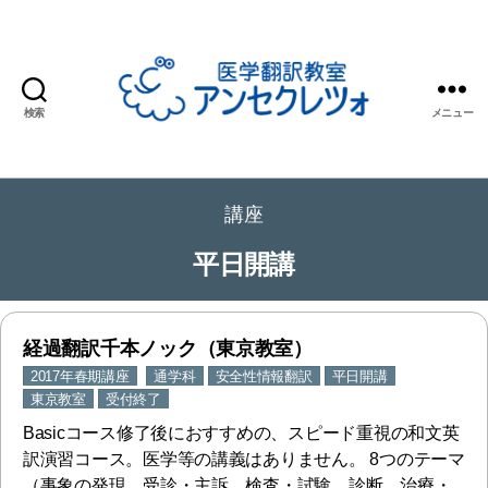
検索
メニュー
医
学
翻
講座
訳
教
平日開講
室
ア
ン
セ
経過翻訳千本ノック（東京教室）
ク
2017年春期講座
通学科
安全性情報翻訳
平日開講
レ
東京教室
受付終了
ツ
Basicコース修了後におすすめの、スピード重視の和文英
ォ
訳演習コース。医学等の講義はありません。 8つのテーマ
（事象の発現、受診・主訴、検査・試験、診断、治療・