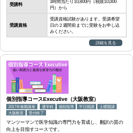
1時間当たり10,800円（税抜10,000
受講料
円）から
受講資格試験があります。受講希望
受講資格
日の２週間前までに受験をお申し込
みください。
詳細を見る
個別指導コースExecutive（大阪教室）
2017年春期講座
通学科
個別指導
平日開講
土曜開講
大阪教室
受付終了
マンツーマンで医学知識の専門力を育成し、翻訳の質の
向上を目指すコースです。