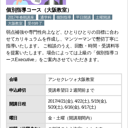
個別指導コース（大阪教室）
2017年春期講座
通学科
個別指導
平日開講
土曜開講
大阪教室
受付終了
弱点補強や専門性向上など、ひとりひとりの目標に合わ
せてカリキュラムを作成し、マンツーマンで懇切丁寧に
指導いたします。 ご相談のうえ、回数・時間・受講料等
を提案いたします。場合によっては上級の「個別指導コ
ースExecutive」をご案内させていただきます。
会場
アンセクレツォ大阪教室
申込締切
受講希望日２週間前まで
2017/4/21(金), 4/22(土), 5/19(金),
開講日程
5/20(土), 6/16(金), 6/17(土)
曜日
金・土曜（開講期間内）