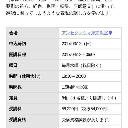
薬剤の処方、経過、退院・転帰、医師意見）に沿って、
翻訳に困ってしまうような表現の訳し方を学びます。
会場
アンセクレツォ東京教室
申込締切
2017/03/12（日）
開講日程
2017/04/12～06/07
曜日
毎週水曜（祝日除く）
時間（休憩含む）
18:30～20:00
時間数
1.5時間×全8回
定員
8名（１名様より開講します）
受講料
58,320円（税抜54,000円）
受講資格
受講資格試験があります。