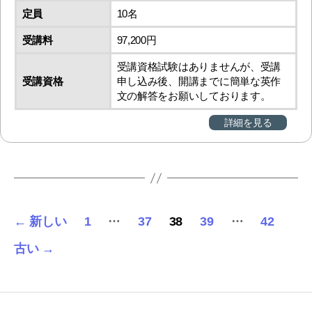
定員
10名
受講料
97,200円
受講資格試験はありませんが、受講
受講資格
申し込み後、開講までに簡単な英作
文の解答をお願いしております。
詳細を見る
投
…
…
←
新しい
1
37
38
39
42
稿
古い
→
の
ペ