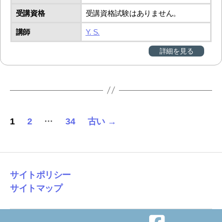
受講資格
受講資格試験はありません。
講師
Y. S.
詳細を見る
投
…
1
2
34
古い
→
稿
の
ペ
サイトポリシー
サイトマップ
ー
ジ