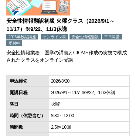
安全性情報翻訳初級 火曜クラス（2026/9/1～
11/17）※9/22、11/3休講
2026年秋期講座
オンライン科
安全性情報翻訳
平日開講
受付中
安全性情報業務、医学の講義とCIOMS作成の実技で構成
されたクラスをオンライン受講
申込締切
2026/8/20
開講日程
2026/9/1～11/7 ※9/22、11/3休講
曜日
火曜
時間（休憩含む）
9:30～12:00
時間数
2.5h×10回