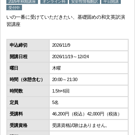
2026年秋期講座
オンライン科
安全性情報翻訳
平日開講
受付中
いの一番に受けていただきたい、基礎固めの和文英訳演
習講座
申込締切
2026/11/9
開講日程
2026/11/19～12//24
曜日
木曜
時間（休憩含む）
20:00～21:30
時間数
1.5h×6回
定員
5名
受講料
46,200円（税込）42,000円（税抜）
受講資格
受講資格試験はありません。