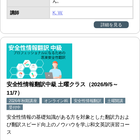
ん。
講師
K. W.
詳細を見る
安全性情報翻訳中級 土曜クラス（2026/9/5～
11/7）
2026年秋期講座
オンライン科
安全性情報翻訳
土曜開講
受付中
安全性情報の基礎知識がある方を対象とした翻訳力およ
び翻訳スピード向上のノウハウを学ぶ和文英訳演習コー
ス