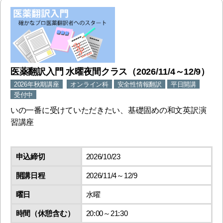
医薬翻訳入門 水曜夜間クラス（2026/11/4～12/9）
2026年秋期講座
オンライン科
安全性情報翻訳
平日開講
受付中
いの一番に受けていただきたい、基礎固めの和文英訳演
習講座
申込締切
2026/10/23
開講日程
2026/11/4～12/9
曜日
水曜
時間（休憩含む）
20:00～21:30