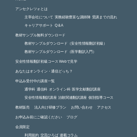
アンセクレツォとは
主宰会社について
実務経験豊富な講師陣
受講までの流れ
キャリアサポート
Q & A
教材サンプル無料ダウンロード
教材サンプルダウンロード（安全性情報翻訳初級）
教材サンプルダウンロード（医学翻訳入門）
安全性情報翻訳初級コース Webで見学
あなたはオンライン・通信どっち？
申込み受付中の講座一覧
通学科
通信科
オンライン科
医学文献翻訳講座
安全性情報翻訳講座
治験関連翻訳講座
個別指導コース
教材販売
法人向け研修プラン
お問い合わせ
アクセス
お申込み前にご確認ください
ブログ
会員限定
利用規約
交流ひろば
連載コラム