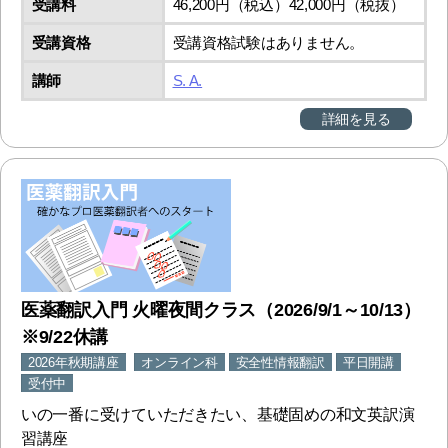
受講料
46,200円（税込）42,000円（税抜）
受講資格
受講資格試験はありません。
講師
S. A.
詳細を見る
医薬翻訳入門 火曜夜間クラス（2026/9/1～10/13）
※9/22休講
2026年秋期講座
オンライン科
安全性情報翻訳
平日開講
受付中
いの一番に受けていただきたい、基礎固めの和文英訳演
習講座