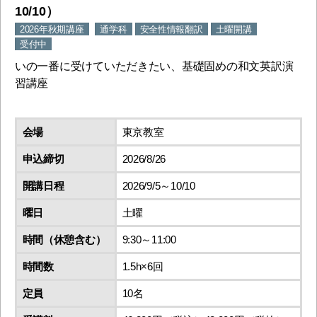
10/10）
2026年秋期講座
通学科
安全性情報翻訳
土曜開講
受付中
いの一番に受けていただきたい、基礎固めの和文英訳演
習講座
会場
東京教室
申込締切
2026/8/26
開講日程
2026/9/5～10/10
曜日
土曜
時間（休憩含む）
9:30～11:00
時間数
1.5h×6回
定員
10名