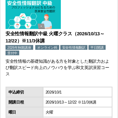
安全性情報翻訳中級 火曜クラス（2026/10/13～
12/22）※11/3休講
2026年秋期講座
オンライン科
安全性情報翻訳
平日開講
受付中
安全性情報の基礎知識がある方を対象とした翻訳力およ
び翻訳スピード向上のノウハウを学ぶ和文英訳演習コー
ス
申込締切
2026/10/1
開講日程
2026/10/13～12/22 ※11/3休講
曜日
火曜