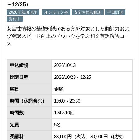
～12/25）
2026年秋期講座
オンライン科
安全性情報翻訳
平日開講
受付中
安全性情報の基礎知識がある方を対象とした翻訳力およ
び翻訳スピード向上のノウハウを学ぶ和文英訳演習コー
ス
申込締切
2026/10/13
開講日程
2026/10/23～12/25
曜日
金曜
時間（休憩含む）
19:00～20:30
時間数
1.5h×10回
定員
5名
受講料
88,000円（税込）80,000円（税抜）