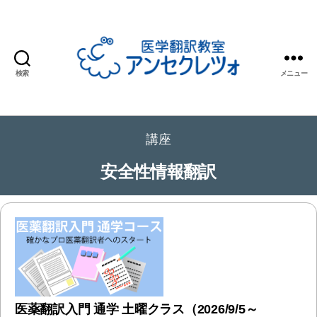
検索
メニュー
医
学
翻
講座
訳
教
安全性情報翻訳
室
ア
ン
セ
ク
レ
ツ
ォ
医薬翻訳入門 通学 土曜クラス（2026/9/5～