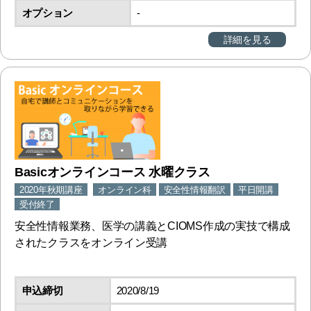
オプション
‐
詳細を見る
Basicオンラインコース 水曜クラス
2020年秋期講座
オンライン科
安全性情報翻訳
平日開講
受付終了
安全性情報業務、医学の講義とCIOMS作成の実技で構成
されたクラスをオンライン受講
申込締切
2020/8/19