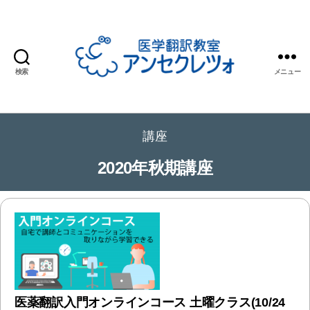
検索
メニュー
医
学
翻
講座
訳
教
2020年秋期講座
室
ア
ン
セ
ク
レ
ツ
ォ
医薬翻訳入門オンラインコース 土曜クラス(10/24