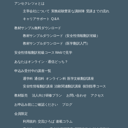
アンセクレツォとは
主宰会社について
実務経験豊富な講師陣
受講までの流れ
キャリアサポート
Q & A
教材サンプル無料ダウンロード
教材サンプルダウンロード（安全性情報翻訳初級）
教材サンプルダウンロード（医学翻訳入門）
安全性情報翻訳初級コース Webで見学
あなたはオンライン・通信どっち？
申込み受付中の講座一覧
通学科
通信科
オンライン科
医学文献翻訳講座
安全性情報翻訳講座
治験関連翻訳講座
個別指導コース
教材販売
法人向け研修プラン
お問い合わせ
アクセス
お申込み前にご確認ください
ブログ
会員限定
利用規約
交流ひろば
連載コラム