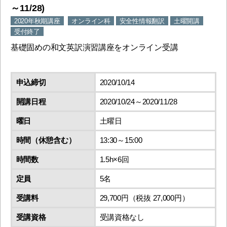
～11/28)
2020年秋期講座
オンライン科
安全性情報翻訳
土曜開講
受付終了
基礎固めの和文英訳演習講座をオンライン受講
申込締切
2020/10/14
開講日程
2020/10/24～2020/11/28
曜日
土曜日
時間（休憩含む）
13:30～15:00
時間数
1.5h×6回
定員
5名
受講料
29,700円（税抜 27,000円）
受講資格
受講資格なし