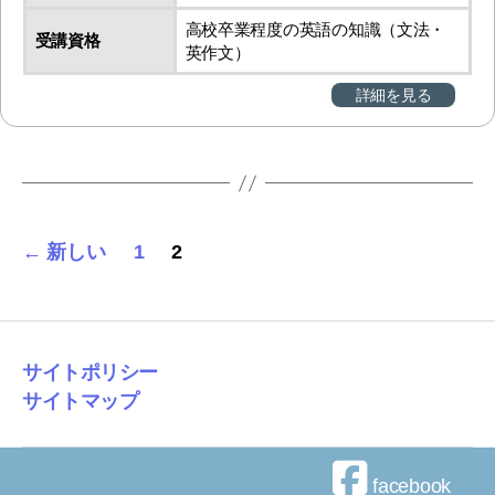
高校卒業程度の英語の知識（文法・
受講資格
英作文）
詳細を見る
投
←
新しい
1
2
稿
の
ペ
サイトポリシー
サイトマップ
ー
ジ
facebook