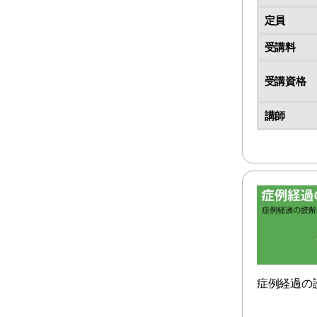
定員
受講料
受講資格
講師
症例経過の