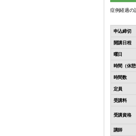
症例経過の
申込締切
開講日程
曜日
時間（休憩
時間数
定員
受講料
受講資格
講師