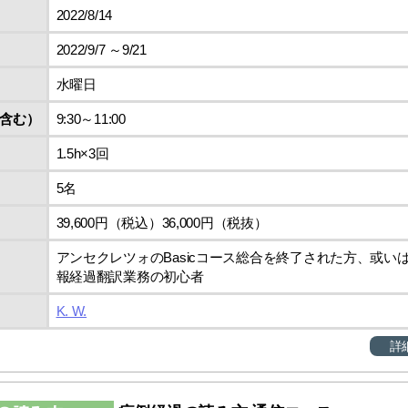
2022/8/14
2022/9/7 ～9/21
水曜日
含む）
9:30～11:00
1.5h×3回
5名
39,600円（税込）36,000円（税抜）
アンセクレツォのBasicコース総合を終了された方、或い
報経過翻訳業務の初心者
K. W.
詳