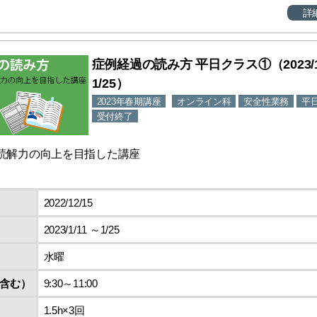
詳
症例経過の読み方 平日クラス①（2023/1/
1/25）
2023年春期講座
オンライン科
安全性業務
平
受付終了
読解力の向上を目指した講座
2022/12/15
2023/1/11 ～1/25
水曜
含む）
9:30～11:00
1.5h×3回