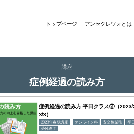
トップページ
アンセクレツォとは
講座
症例経過の読み方
症例経過の読み方 平日クラス②（2023/2/
3/3）
2023年春期講座
オンライン科
安全性業務
平
受付終了