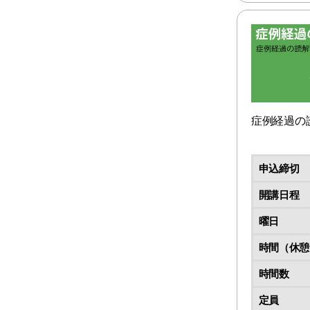
症例経過の
申込締切
開講日程
曜日
時間（休憩
時間数
定員