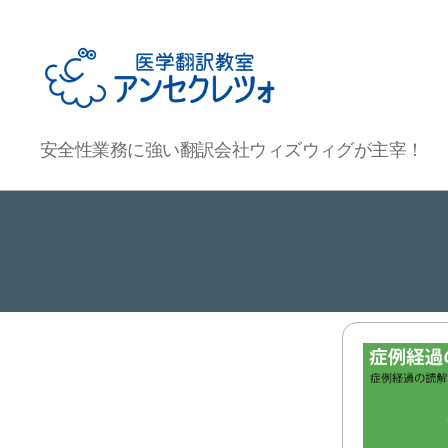
医
安全性業務に強い翻訳会社ウィズウィグが主宰！
学
翻
訳
教
室
ア
ン
セ
ク
レ
ツ
ォ