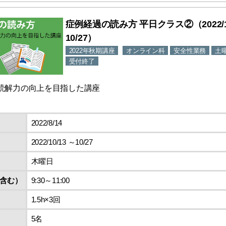
症例経過の読み方 平日クラス②（2022/10
10/27）
2022年秋期講座
オンライン科
安全性業務
土
受付終了
読解力の向上を目指した講座
2022/8/14
2022/10/13 ～10/27
木曜日
含む）
9:30～11:00
1.5h×3回
5名