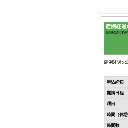
症例経過の
申込締切
開講日程
曜日
時間（休憩
時間数