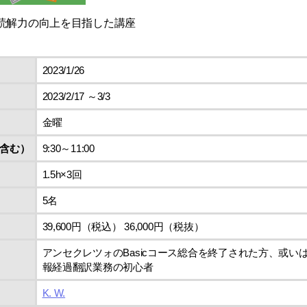
読解力の向上を目指した講座
2023/1/26
2023/2/17 ～3/3
金曜
含む）
9:30～11:00
1.5h×3回
5名
39,600円（税込） 36,000円（税抜）
アンセクレツォのBasicコース総合を終了された方、或い
報経過翻訳業務の初心者
K. W.