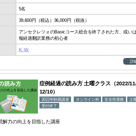
5名
39,600円（税込）36,000円（税抜）
アンセクレツォのBasicコース総合を終了された方、或い
報経過翻訳業務の初心者
K. W.
詳
症例経過の読み方 土曜クラス（2022/11/
12/10）
2022年秋期講座
オンライン科
安全性業務
土
受付終了
読解力の向上を目指した講座