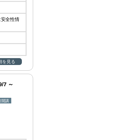
は安全性情
細を見る
/7 ～
日開講