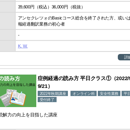
39,600円（税込）36,000円（税抜）
アンセクレツォのBasicコース総合を終了された方、或い
報経過翻訳業務の初心者
‐
K. W.
詳
症例経過の読み方 平日クラス①（2022/9
9/21）
2022年秋期講座
オンライン科
安全性業務
平
受付終了
読解力の向上を目指した講座