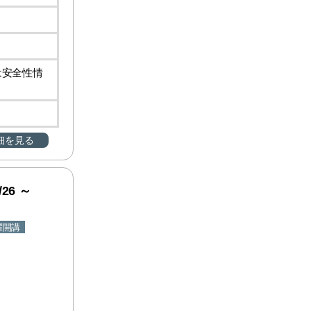
は安全性情
細を見る
26 ～
曜開講