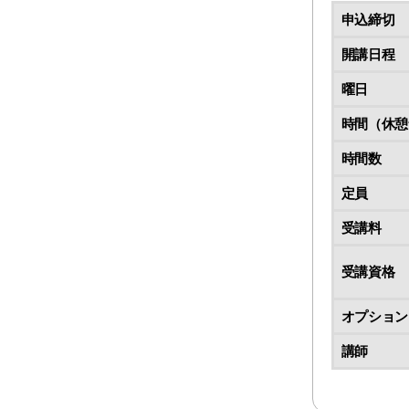
申込締切
開講日程
曜日
時間（休憩
時間数
定員
受講料
受講資格
オプション
講師