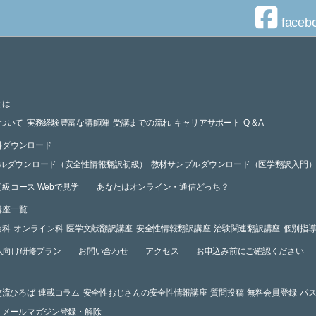
faceb
とは
ついて
実務経験豊富な講師陣
受講までの流れ
キャリアサポート
Q & A
料ダウンロード
ルダウンロード（安全性情報翻訳初級）
教材サンプルダウンロード（医学翻訳入門
級コース Webで見学
あなたはオンライン・通信どっち？
講座一覧
信科
オンライン科
医学文献翻訳講座
安全性情報翻訳講座
治験関連翻訳講座
個別指
人向け研修プラン
お問い合わせ
アクセス
お申込み前にご確認ください
交流ひろば
連載コラム
安全性おじさんの安全性情報講座
質問投稿
無料会員登録
パ
メールマガジン登録・解除