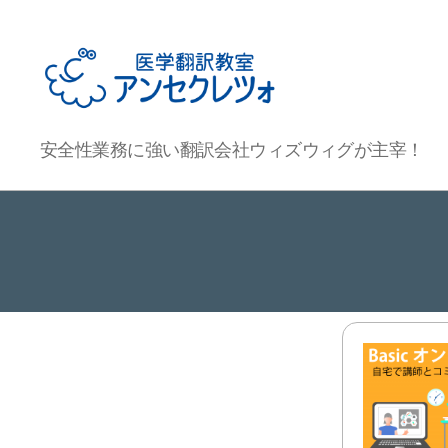
医
安全性業務に強い翻訳会社ウィズウィグが主宰！
学
翻
訳
教
室
ア
ン
セ
ク
レ
ツ
ォ