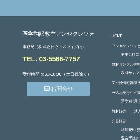
ー
ジ
医学翻訳教室アンセクレツォ
HOME
アンセクレツォ
送
事務局（株式会社ウィズウィグ内）
主宰会社に
TEL: 03-5566-7757
教材サンプル無
り
教材サンプ
受付時間 9:30-18:00（土日祝除く）
安全性情報翻訳初
お問合せ
申込み受付中の
通学科
通
教材販売
法
会員限定
利用規約
退会手続き