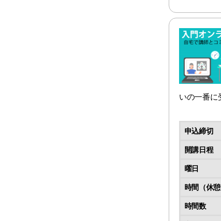
いの一番に
申込締切
開講日程
曜日
時間（休憩
時間数