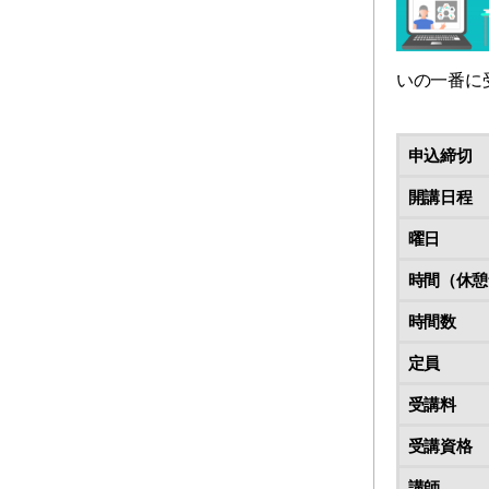
いの一番に
申込締切
開講日程
曜日
時間（休憩
時間数
定員
受講料
受講資格
講師