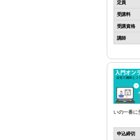
定員
受講料
受講資格
講師
いの一番に
申込締切